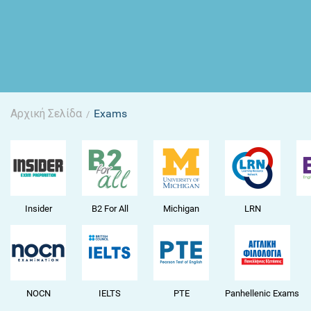
Αρχική Σελίδα
Exams
/
Insider
B2 For All
Michigan
LRN
NOCN
IELTS
PTE
Panhellenic Exams