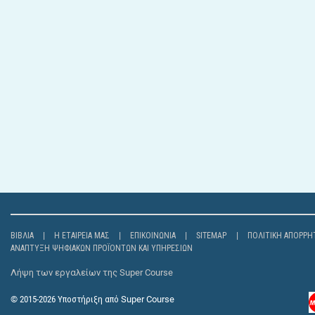
ΒΙΒΛΊΑ
Η ΕΤΑΙΡΕΊΑ ΜΑΣ
ΕΠΙΚΟΙΝΩΝΊΑ
SITEMAP
ΠΟΛΙΤΙΚΉ ΑΠΟΡΡΉ
ΑΝΆΠΤΥΞΗ ΨΗΦΙΑΚΏΝ ΠΡΟΪΌΝΤΩΝ ΚΑΙ ΥΠΗΡΕΣΙΏΝ
Λήψη των εργαλείων της Super Course
© 2015-2026
Υποστήριξη από
Super Course