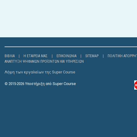
ΒΙΒΛΊΑ
Η ΕΤΑΙΡΕΊΑ ΜΑΣ
ΕΠΙΚΟΙΝΩΝΊΑ
SITEMAP
ΠΟΛΙΤΙΚΉ ΑΠΟΡΡΉ
ΑΝΆΠΤΥΞΗ ΨΗΦΙΑΚΏΝ ΠΡΟΪΌΝΤΩΝ ΚΑΙ ΥΠΗΡΕΣΙΏΝ
Λήψη των εργαλείων της Super Course
© 2015-2026
Υποστήριξη από
Super Course