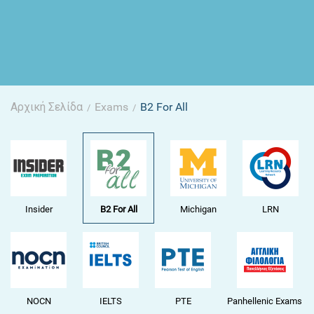
Αρχική Σελίδα
Exams
B2 For All
/
/
Insider
B2 For All
Michigan
LRN
NOCN
IELTS
PTE
Panhellenic Exams