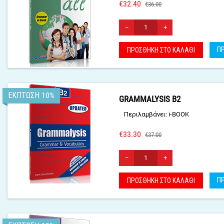
€
32.40
€
36.00
−
+
Π
ΠΡΟΣΘΉΚΗ ΣΤΟ ΚΑΛΆΘΙ
ΈΚΠΤΩΣΗ 10%
GRAMMALYSIS B2
Περιλαμβάνει: i-BOOK
€
33.30
€
37.00
−
+
Π
ΠΡΟΣΘΉΚΗ ΣΤΟ ΚΑΛΆΘΙ