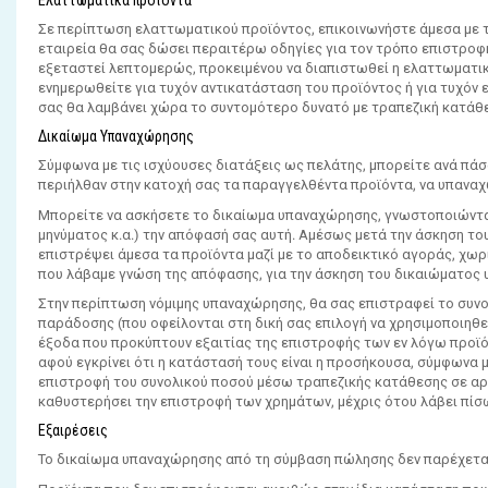
Ελαττωματικά προϊόντα
Σε περίπτωση ελαττωματικού προϊόντος, επικοινωνήστε άμεσα με τη
εταιρεία θα σας δώσει περαιτέρω οδηγίες για τον τρόπο επιστροφ
εξεταστεί λεπτομερώς, προκειμένου να διαπιστωθεί η ελαττωματικό
ενημερωθείτε για τυχόν αντικατάσταση του προϊόντος ή για τυχόν
σας θα λαμβάνει χώρα το συντομότερο δυνατό με τραπεζική κατάθ
Δικαίωμα Υπαναχώρησης
Σύμφωνα με τις ισχύουσες διατάξεις ως πελάτης, μπορείτε ανά πάσ
περιήλθαν στην κατοχή σας τα παραγγελθέντα προϊόντα, να υπανα
Μπορείτε να ασκήσετε το δικαίωμα υπαναχώρησης, γνωστοποιώντα
μηνύματος κ.α.) την απόφασή σας αυτή. Αμέσως μετά την άσκηση 
επιστρέψει άμεσα τα προϊόντα μαζί με το αποδεικτικό αγοράς, χω
που λάβαμε γνώση της απόφασης, για την άσκηση του δικαιώματος
Στην περίπτωση νόμιμης υπαναχώρησης, θα σας επιστραφεί το συνο
παράδοσης (που οφείλονται στη δική σας επιλογή να χρησιμοποιηθ
έξοδα που προκύπτουν εξαιτίας της επιστροφής των εν λόγω προϊό
αφού εγκρίνει ότι η κατάστασή τους είναι η προσήκουσα, σύμφωνα μ
επιστροφή του συνολικού ποσού μέσω τραπεζικής κατάθεσης σε αρι
καθυστερήσει την επιστροφή των χρημάτων, μέχρις ότου λάβει πίσ
Εξαιρέσεις
Το δικαίωμα υπαναχώρησης από τη σύμβαση πώλησης δεν παρέχεται