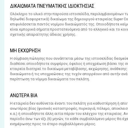
ΔΙΚΑΙΩΜΑΤΑ ΠΝΕΥΜΑΤΙΚΗΣ ΙΔΙΟΚΤΗΣΙΑΣ
Ολόκληρο το υλικό στην παρούσα ιστοσελίδα, περιλαμβανομένων των
δηλωθεί διαφορετικά) δικαίωμα της δημιουργού εταιρείας Super Cour
επιφυλάσσεται παντός νομίμου δικαιώματός της. Οποιοδήποτε κείμεν
είναι εμπορικά σήματα προστατευόμενα από το ελληνικό και το κοιν
σχετικής απαραίτητης άδειας χρήσης.
ΜΗ ΕΚΧΩΡΗΣΗ
Η σύμβαση πώλησης που συνάπτεται μέσω της ιστοσελίδας δεσμεύει 
διαθέσει οποιοδήποτε συμφέρον, όφελος ή υποχρέωση βάσει της σ
εταιρεία διατηρεί το δικαίωμα μεταβίβασης, εκχώρησης, ανάθεσης
δικαιώματα ή τις υποχρεώσεις της τυχόν απορρέουν από αυτήν ανά π
περίπτωση τα νόμιμα δικαιώματα του πελάτη.
ΑΝΩΤΕΡΑ ΒΙΑ
Η εταιρεία δεν ευθύνεται έναντι του πελάτη για καθυστέρηση ή απ
ανωτέρας βίας (φυσικές καταστροφές, πυρκαγιά, πόλεμο, αποκλεισ
κ.α.) ή οποιαδήποτε άλλη αιτία πέραν του ελέγχου της εταιρείας. Α
περίοδο άνω των έξι (6) μηνών, το κάθε συμβαλλόμενο μέρος θα έχ
ενημέρωσης προς το έτερο συμβαλλόμενο μέρος.