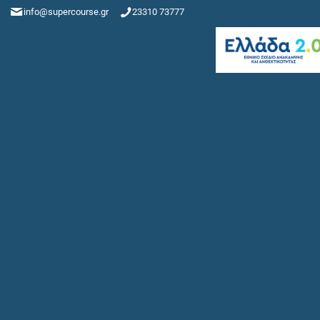
info@supercourse.gr
23310 73777