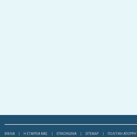
ΒΙΒΛΊΑ
Η ΕΤΑΙΡΕΊΑ ΜΑΣ
ΕΠΙΚΟΙΝΩΝΊΑ
SITEMAP
ΠΟΛΙΤΙΚΉ ΑΠΟΡΡΉ