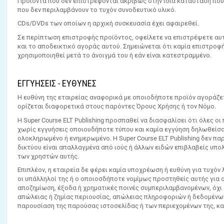
Προϊόντα που δεν επιστρέφονται ακριβώς στην ίδια κατάσταση που 
που δεν περιλαμβάνουν το τυχόν συνοδευτικό υλικό.
CDs/DVDs των οποίων η αρχική συσκευασία έχει αφαιρεθεί.
Σε περίπτωση επιστροφής προϊόντος, οφείλετε να επιστρέψετε αυτ
και το αποδεικτικό αγοράς αυτού. Σημειώνεται ότι καμία επιστροφή 
χρησιμοποιηθεί μετά το άνοιγμά του ή εάν είναι κατεστραμμένο.
ΕΓΓΥΗΣΕΙΣ - ΕΥΘΥΝΕΣ
Η ευθύνη της εταιρείας αναφορικά με οποιοδήποτε προϊόν αγοράζετ
ορίζεται διαφορετικά στους παρόντες Όρους Χρήσης ή τον Νόμο.
Η Super Course ELT Publishing προσπαθεί να διασφαλίσει ότι όλες οι
χωρίς εγγυήσεις οποιουδήποτε τύπου και καμία εγγύηση δηλωθείσα 
ολοκληρωμένο ή ενημερωμένο. Η Super Course ELT Publishing δεν π
δικτύου είναι απαλλαγμένα από ιούς ή άλλων ειδών επιβλαβείς υπολ
των χρηστών αυτής.
Επιπλέον, η εταιρεία δε φέρει καμία υποχρέωση ή ευθύνη για τυχόν
οι υπάλληλοί της ή ο οποιοσδήποτε νομίμως προστηθείς αυτής για 
αποζημίωση, έξοδα ή χρηματικές ποινές συμπεριλαμβανομένων, όχ
απώλειας ή ζημίας περιουσίας, απώλειας πληροφοριών ή δεδομένων
παρουσίαση της παρούσας ιστοσελίδας ή των περιεχομένων της, κα