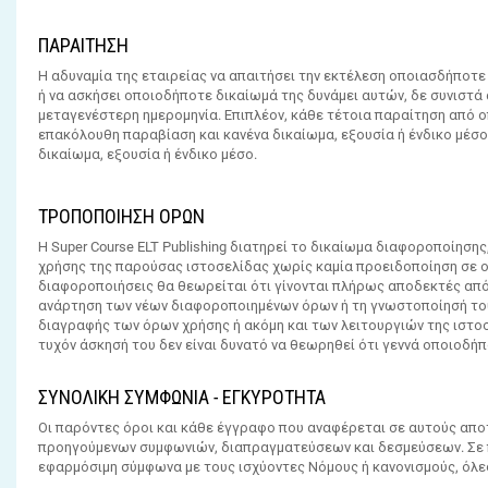
ΠΑΡΑΙΤΗΣΗ
Η αδυναμία της εταιρείας να απαιτήσει την εκτέλεση οποιασδήποτ
ή να ασκήσει οποιοδήποτε δικαίωμά της δυνάμει αυτών, δε συνιστά
μεταγενέστερη ημερομηνία. Επιπλέον, κάθε τέτοια παραίτηση από 
επακόλουθη παραβίαση και κανένα δικαίωμα, εξουσία ή ένδικο μέσο
δικαίωμα, εξουσία ή ένδικο μέσο.
ΤΡΟΠΟΠΟΙΗΣΗ ΟΡΩΝ
Η Super Course ELT Publishing διατηρεί το δικαίωμα διαφοροποίησ
χρήσης της παρούσας ιστοσελίδας χωρίς καμία προειδοποίηση σε οπ
διαφοροποιήσεις θα θεωρείται ότι γίνονται πλήρως αποδεκτές από 
ανάρτηση των νέων διαφοροποιημένων όρων ή τη γνωστοποίησή του
διαγραφής των όρων χρήσης ή ακόμη και των λειτουργιών της ιστοσ
τυχόν άσκησή του δεν είναι δυνατό να θεωρηθεί ότι γεννά οποιοδή
ΣΥΝΟΛΙΚΗ ΣΥΜΦΩΝΙΑ - ΕΓΚΥΡΟΤΗΤΑ
Οι παρόντες όροι και κάθε έγγραφο που αναφέρεται σε αυτούς απο
προηγούμενων συμφωνιών, διαπραγματεύσεων και δεσμεύσεων. Σε π
εφαρμόσιμη σύμφωνα με τους ισχύοντες Νόμους ή κανονισμούς, όλε