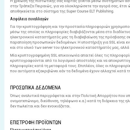
Η χρέωση της πιστωτικής σας κάρτας γίνεται μέσω συστημάτων ασ
στην Τράπεζα Πειραιώς, για να ολοκληρώσετε την αγορά σας, έτσι
αποθηκεύεται στο σύστημα της Super Course ELT Publishing.
Ασφάλεια συναλλαγών
Για την κρυπτογράφηση και την προστασία πληροφοριών χρησιμοποιε
μέσω της οποίας οι πληροφορίες διαβιβάζονται μέσα στο διαδίκτυ
ηλεκτρονικού καταστήματός μας τη διαβεβαίωση της πρόσβασης σε 
παραποίηση προσωπικών δεδομένων. Η υποστήριξη για SSL είναι εν
και στο υλικό των server του ηλεκτρονικού καταστήματός μας, αλλά
Μία κρυπτογραφημένη SSL επικοινωνία απαιτεί όλες τις πληροφορίε
κρυπτογραφούνται από το λογισμικό αποστολής και να αποκρυπτο
πληροφορίες κατά τη μεταφορά τους. Επιπλέον, όλες οι πληροφορί
που αυτόματα εξακριβώνει εάν τα δεδομένα έχουν αλλαχτεί κατά τ
ΠΡΟΣΩΠΙΚΑ ΔΕΔΟΜΕΝΑ
Όπως αναλυτικά περιγράφεται και στην Πολιτική Απορρήτου που υπά
ονοματεπώνυμο, διεύθυνση, τηλέφωνο κ.α.) κατά τη διάρκεια της ηλ
δεν πωλείται και δεν ενοικιάζεται.
ΕΠΙΣΤΡΟΦΗ ΠΡΟΪΟΝΤΩΝ