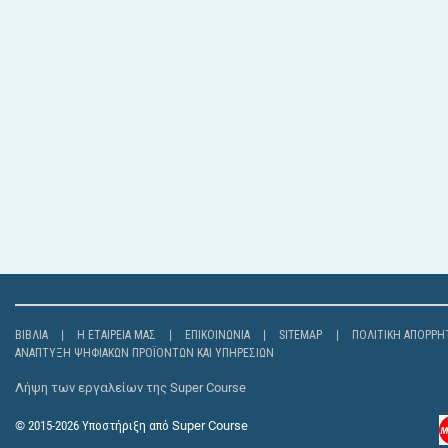
ΒΙΒΛΊΑ
Η ΕΤΑΙΡΕΊΑ ΜΑΣ
ΕΠΙΚΟΙΝΩΝΊΑ
SITEMAP
ΠΟΛΙΤΙΚΉ ΑΠΟΡΡΉ
ΑΝΆΠΤΥΞΗ ΨΗΦΙΑΚΏΝ ΠΡΟΪΌΝΤΩΝ ΚΑΙ ΥΠΗΡΕΣΙΏΝ
Λήψη των εργαλείων της Super Course
© 2015-2026
Υποστήριξη από
Super Course