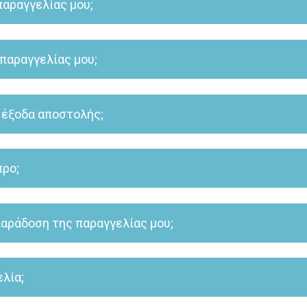
λιξη της παραγγελίας μου;
ενημερωτικό e-mail, στο οποίο αναφέρεται ότι η παραγγελία σας παρα
πισμού της παραγγελίας μέσω του αριθμού αποστολής (voucher) του
της παραγγελίας μου;
2 εργάσιμες ημέρες, εφόσον το προϊόν που παραγγείλατε είναι διαθέ
 έξοδα αποστολής;
ACS Courier είτε στη διεύθυνση που έχετε δηλώσει, είτε με παραλαβή
λής, ανεξαρτήτως κόστους παραγγελίας.
προ;
οστολές στην Κύπρο. H παράδοση της παραγγελίας γίνεται εντός 1-2 
 Λευκωσίας. Για περισσότερες πληροφορίες, παρακαλούμε επικοινωνή
 παράδοση της παραγγελίας μου;
ς επικοινωνεί μαζί σας τηλεφωνικά ή μέσω γραπτού μηνύματος, προ
λία;