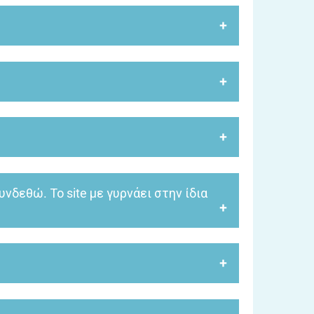
777 τις ώρες λειτουργίας του, 08:00-21:00 τις
οσότητα, το είδος ή ακόμη και να αφαιρέσετε
τον ίδιο τρόπο την παραγγελία σας. Εφόσον έχετε
ξυπηρέτησης Πελατών στο (+30) 2331073777 τις
 κάποιο προϊόν, παρακαλούμε επικοινωνήστε με το
15:00 το Σάββατο.
ταχωρήσετε την παραγγελία σας. Σε περίπτωση που
 μιλήσετε με εκπρόσωπο μας και να σας
νδεθώ. Το site με γυρνάει στην ίδια
το e-shop μας. Κατόπιν πατήστε
, για να δείτε
εδώ
 καθημερινά 08:00-21:00 και το Σάββατο 08:00-
-21:00 τις καθημερινές και 08:00-15:00 το
κπρόσωπο μας, για να σας καθοδηγήσει.