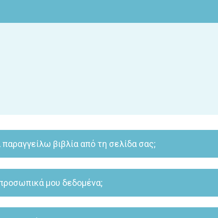
 παραγγείλω βιβλία από τη σελίδα σας;
ολής, αλλά και η δυνατότητα πληρωμής μέσω χρεωστικής κάρτας. Γι
α προσωπικά μου δεδομένα;
ριβάλλον πληρωμών της τράπεζας Πειραιώς. Όσον αφορά τα προσωπι
ι επεξεργασίας αυτών, καθώς και μέτρα ασφαλείας για την προστασ