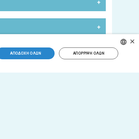
τε πρώτοι για τις νέες κυκλοφορίες, τις
×
μέρος των newsletters.
ΑΠΟΔΟΧΉ ΌΛΩΝ
ΑΠΌΡΡΙΨΗ ΌΛΩΝ
GREEK
ENGLISH
 ΚΑΙ ΥΠΗΡΕΣΙΏΝ