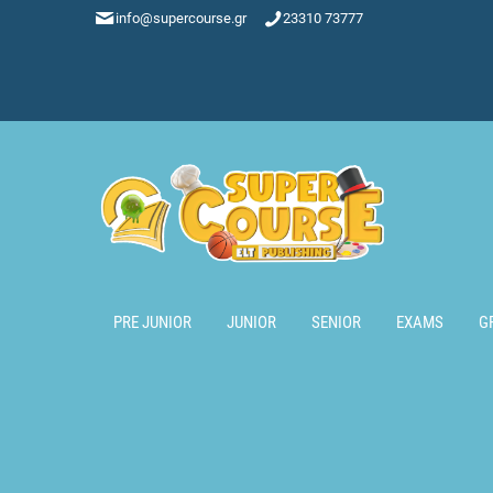
info@supercourse.gr
23310 73777
PRE JUNIOR
JUNIOR
SENIOR
EXAMS
G