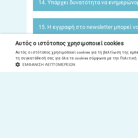
14. Υπάρχει δυνατότητα να ενημερώνομα
Κάντε σήμερα κιόλας την εγγραφή σας
, ώστε
εδώ
επερχόμενες εκθέσεις, τις προσφορές του e-shop
15. Η εγγραφή στο newsletter μπορεί ν
Mπορείτε να ακυρώσετε την εγγραφή σας ανά πάσα 
Αυτός ο ιστότοπος χρησιμοποιεί cookies
16. Ποιες είναι οι ώρες λειτουργίας 
Αυτός ο ιστότοπος χρησιμοποιεί cookies για τη βελτίωση της εμ
τη συγκατάθεσή σας για όλα τα cookies σύμφωνα με την Πολιτική μ
ΕΜΦΆΝΙΣΗ ΛΕΠΤΟΜΕΡΕΙΏΝ
Το τμήμα Εξυπηρέτησης Πελατών λειτουργεί καθημ
ΒΙΒΛΊΑ
Η ΕΤΑΙΡΕΊΑ ΜΑΣ
ΕΠΙΚΟΙΝΩΝΊΑ
SITEMAP
ΠΟΛΙΤΙΚΉ ΑΠΟΡΡΉ
Λήψη των εργαλείων της Super Course
© 2015-2026
Υποστήριξη από
Super Course