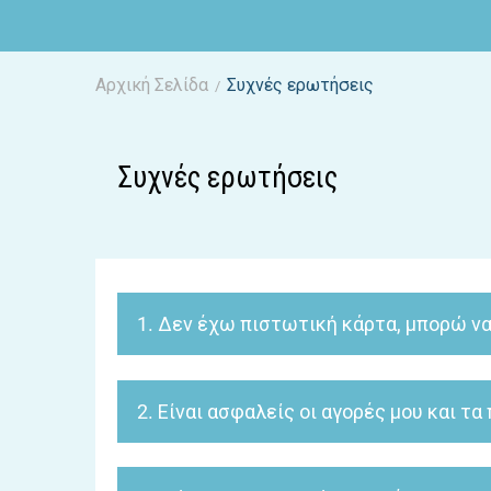
Αρχική Σελίδα
Συχνές ερωτήσεις
/
Συχνές ερωτήσεις
1. Δεν έχω πιστωτική κάρτα, μπορώ να
Φυσικά! Υπάρχει η δυνατότητα δωρεάν αντικαταβ
τρόπους πληρωμής, πατήστε
.
εδώ
2. Είναι ασφαλείς οι αγορές μου και τ
Οι αγορές σας πραγματοποιούνται σε ασφαλές πε
κατάλληλες πρακτικές συλλογής, αποθήκευσης κα