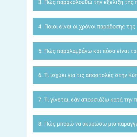
3. Πώς παρακολουθώ την εξέ
την πολιτική απορρήτου, μπορείτε να βρείτε
.
εδώ
Με την αποστολή της παραγγελίας σας λαμβάνετε 
την ώρα παράδοσης και ακολουθεί ο τρόπος εντο
4. Ποιοι είναι οι χρόνοι παράδοσης 
Ο χρόνος παράδοσης της παραγγελίας σας είναι 1-
5. Πώς παραλαμβάνω και πόσα είναι τα
Η παράδοση της παραγγελίας σας γίνεται από την 
εξυπηρετεί. Δεν υπάρχει χρέωση εξόδων αποστο
6. Τι ισχύει για τις αποστολές στην Κύ
Τα έξοδα αποστολής είναι δωρεάν και για τις απ
παραγγείλατε είναι διαθέσιμο στην αποθήκη της
7. Τι γίνεται, εάν απουσιάζω κατά την
Σε περίπτωση απουσίας σας, η εταιρεία μεταφορά
παράδοσης.
8. Πώς μπορώ να ακυρώσω μια παραγγε